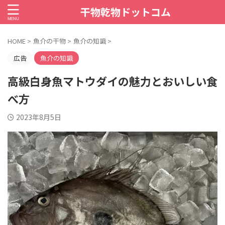
干物乾物ドットコム
HOME
>
魚介の干物
>
魚介の知識
>
広告
魚介の知識
高級白身魚マトウダイの魅力とおいしい食
べ方
2023年8月5日