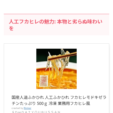
人工フカヒレの魅力: 本物と劣らぬ味わい
を
国産人造ふかひれ 人工ふかひれ フカヒレモドキゼラ
チンたっぷり 500ｇ 冷凍 業務用フカヒレ風
created by
Rinker
§Ｄ∞ＤＡＩＹＯＵＢＵＳＳＡＮ