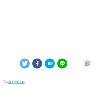
-
魚介の知識