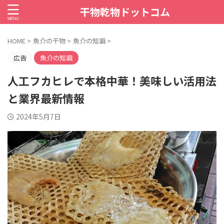
干物乾物ドットコム
HOME
>
魚介の干物
>
魚介の知識
>
広告
魚介の知識
人工フカヒレで本格中華！美味しい活用法
と業界最新情報
2024年5月7日