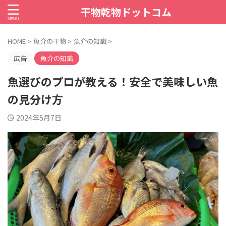
干物乾物ドットコム
HOME
>
魚介の干物
>
魚介の知識
>
広告
魚介の知識
魚選びのプロが教える！安全で美味しい魚
の見分け方
2024年5月7日