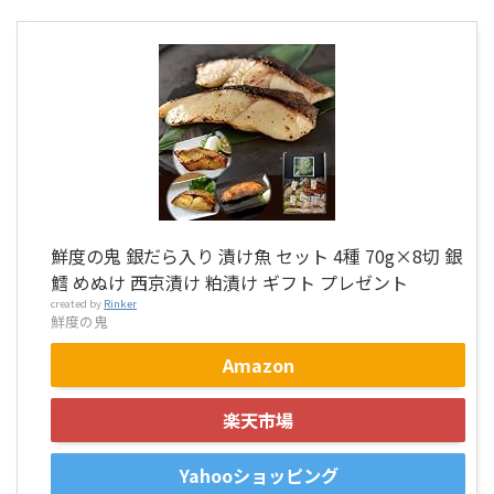
鮮度の鬼 銀だら入り 漬け魚 セット 4種 70g×8切 銀
鱈 めぬけ 西京漬け 粕漬け ギフト プレゼント
created by
Rinker
鮮度の鬼
Amazon
楽天市場
Yahooショッピング