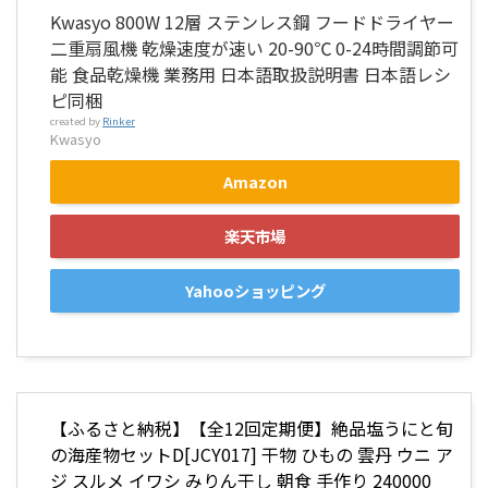
Kwasyo 800W 12層 ステンレス鋼 フードドライヤー
二重扇風機 乾燥速度が速い 20-90℃ 0-24時間調節可
能 食品乾燥機 業務用 日本語取扱説明書 日本語レシ
ピ同梱
created by
Rinker
Kwasyo
Amazon
楽天市場
Yahooショッピング
【ふるさと納税】【全12回定期便】絶品塩うにと旬
の海産物セットD[JCY017] 干物 ひもの 雲丹 ウニ ア
ジ スルメ イワシ みりん干し 朝食 手作り 240000