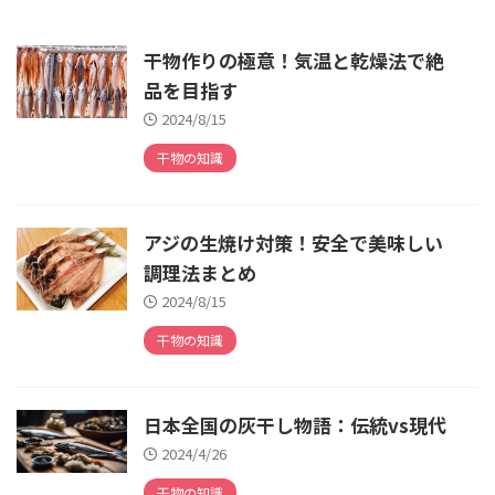
干物作りの極意！気温と乾燥法で絶
品を目指す
2024/8/15
干物の知識
アジの生焼け対策！安全で美味しい
調理法まとめ
2024/8/15
干物の知識
日本全国の灰干し物語：伝統vs現代
2024/4/26
干物の知識