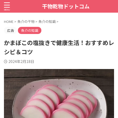
干物乾物ドットコム
HOME
>
魚介の干物
>
魚介の知識
>
広告
魚介の知識
かまぼこの塩抜きで健康生活！おすすめレ
シピ＆コツ
2024年2月18日