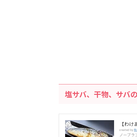
塩サバ、干物、サバ
【わけあ
created by
Ri
ノーブラ