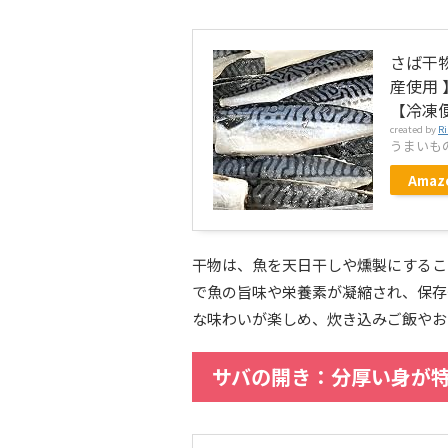
さば干物
産使用
【冷凍
created by
Ri
うまいも
Amaz
干物は、魚を天日干しや燻製にするこ
で魚の旨味や栄養素が凝縮され、保存
な味わいが楽しめ、炊き込みご飯やお
サバの開き：分厚い身が