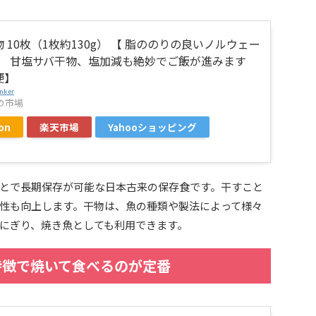
 10枚（1枚約130g） 【 脂ののりの良いノルウェー
 】 甘塩サバ干物、塩加減も絶妙でご飯が進みます
便】
nker
の市場
on
楽天市場
Yahooショッピング
とで長期保存が可能な日本古来の保存食です。干すこと
性も向上します。干物は、魚の種類や製法によって様々
にぎり、焼き魚としても利用できます。
特徴で焼いて食べるのが定番