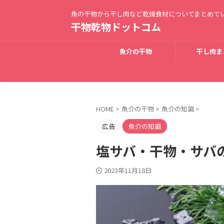
魚の干物から干し肉など乾燥食材についてまとめて
干物乾物ドットコム
魚介の干物
干し肉ま
HOME
>
魚介の干物
>
魚介の知識
>
広告
魚介の知識
塩サバ・干物・サバ
2023年11月18日