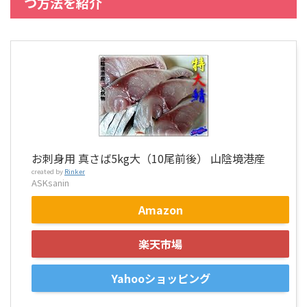
つ方法を紹介
お刺身用 真さば5kg大（10尾前後） 山陰境港産
created by
Rinker
ASKsanin
Amazon
楽天市場
Yahooショッピング