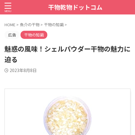
干物乾物ドットコム
HOME
>
魚介の干物
>
干物の知識
>
広告
干物の知識
魅惑の風味！シェルパウダー干物の魅力に
迫る
2023年8月8日