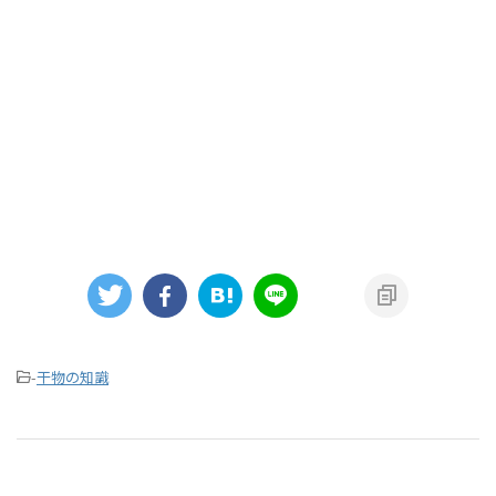
-
干物の知識