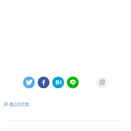
-
魚介の干物