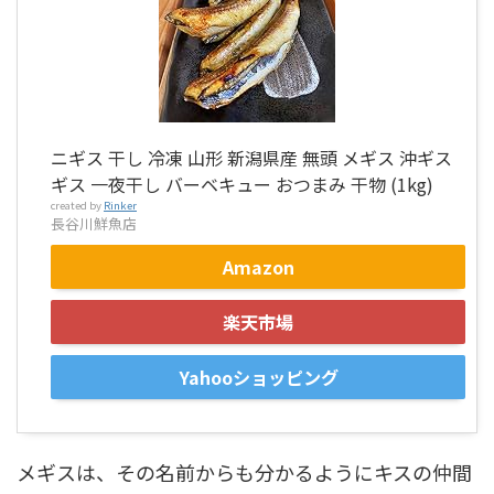
ニギス 干し 冷凍 山形 新潟県産 無頭 メギス 沖ギス
ギス 一夜干し バーベキュー おつまみ 干物 (1kg)
created by
Rinker
長谷川鮮魚店
Amazon
楽天市場
Yahooショッピング
メギスは、その名前からも分かるようにキスの仲間