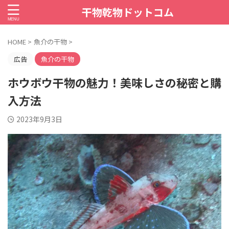
干物乾物ドットコム
HOME
>
魚介の干物
>
広告
魚介の干物
ホウボウ干物の魅力！美味しさの秘密と購
入方法
2023年9月3日