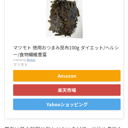
マツモト 徳用おつまみ昆布100g ダイエット/ヘルシ
ー/食物繊維豊富
created by
Rinker
マツモト
Amazon
楽天市場
Yahooショッピング