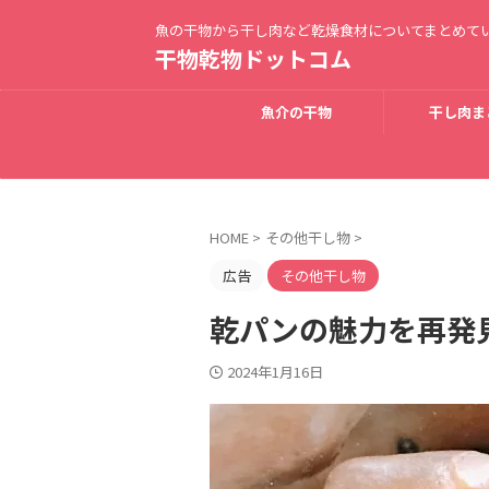
魚の干物から干し肉など乾燥食材についてまとめて
干物乾物ドットコム
魚介の干物
干し肉ま
HOME
>
その他干し物
>
広告
その他干し物
乾パンの魅力を再発
2024年1月16日