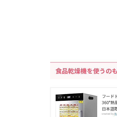
食品乾燥機を使うの
フードド
360°
日本語
created by
Ri