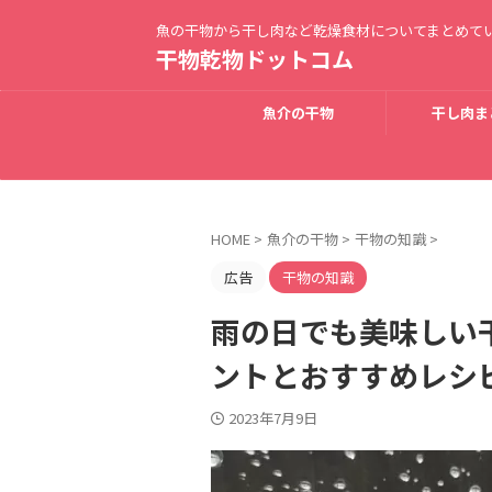
魚の干物から干し肉など乾燥食材についてまとめて
干物乾物ドットコム
魚介の干物
干し肉ま
HOME
>
魚介の干物
>
干物の知識
>
広告
干物の知識
雨の日でも美味しい
ントとおすすめレシ
2023年7月9日