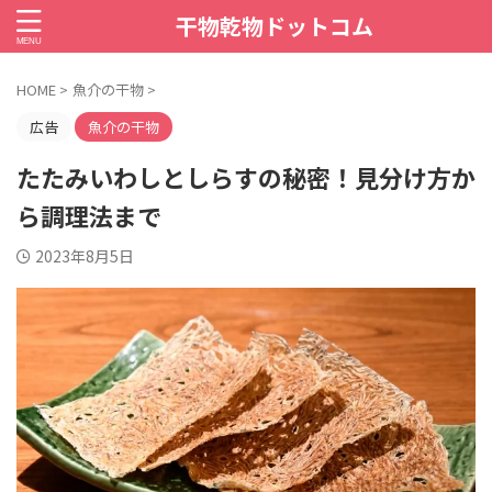
干物乾物ドットコム
HOME
>
魚介の干物
>
広告
魚介の干物
たたみいわしとしらすの秘密！見分け方か
ら調理法まで
2023年8月5日