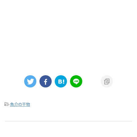
-
魚介の干物