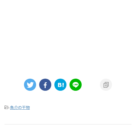
-
魚介の干物