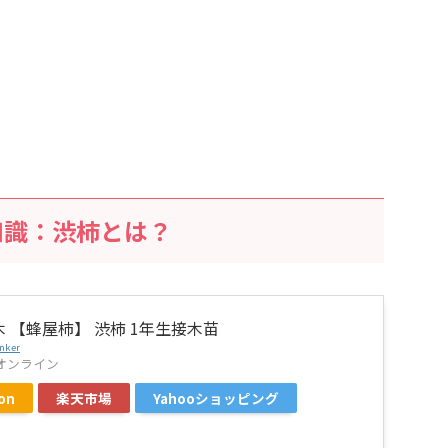
知識：渋柿とは？
 【蜂屋柿】 渋柿 1年生接木苗
nker
オンライン
on
楽天市場
Yahooショッピング