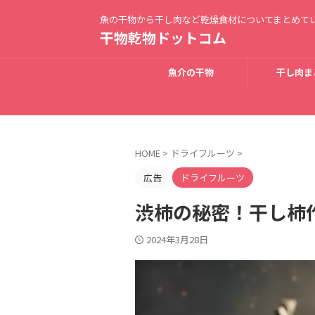
魚の干物から干し肉など乾燥食材についてまとめて
干物乾物ドットコム
魚介の干物
干し肉ま
HOME
>
ドライフルーツ
>
広告
ドライフルーツ
渋柿の秘密！干し柿
2024年3月28日