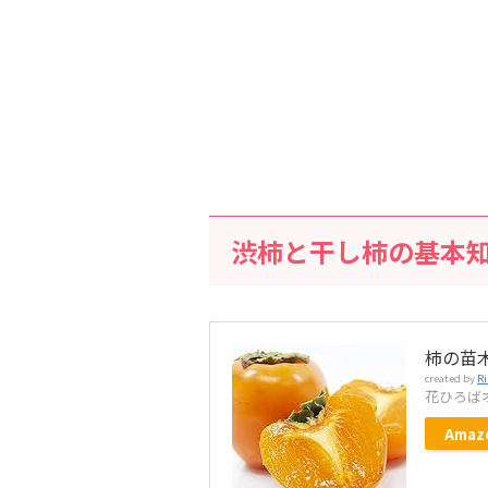
渋柿と干し柿の基本
柿の苗木
created by
Ri
花ひろば
Amaz