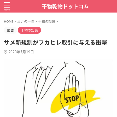
干物乾物ドットコム
HOME
>
魚介の干物
>
干物の知識
>
広告
干物の知識
サメ新規制がフカヒレ取引に与える衝撃
2023年7月19日