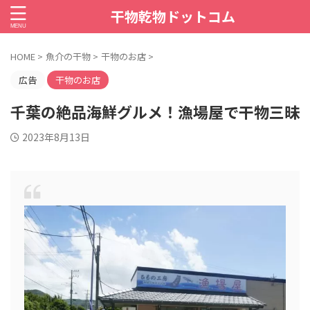
干物乾物ドットコム
HOME
>
魚介の干物
>
干物のお店
>
広告
干物のお店
千葉の絶品海鮮グルメ！漁場屋で干物三昧
2023年8月13日