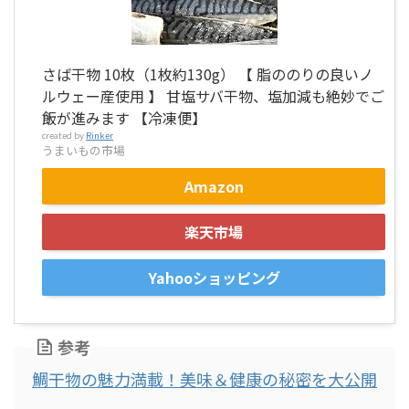
さば干物 10枚（1枚約130g） 【 脂ののりの良いノ
ルウェー産使用 】 甘塩サバ干物、塩加減も絶妙でご
飯が進みます 【冷凍便】
created by
Rinker
うまいもの市場
Amazon
楽天市場
Yahooショッピング
参考
鯛干物の魅力満載！美味＆健康の秘密を大公開