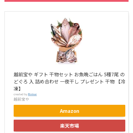
越前宝や ギフト 干物セット お魚晩ごはん 5種7尾 の
どぐろ 入 詰め合わせ 一夜干し プレゼント 干物 【冷
凍】
created by
Rinker
越前宝や
Amazon
楽天市場