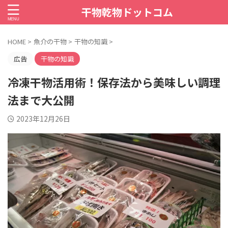
干物乾物ドットコム
HOME
>
魚介の干物
>
干物の知識
>
広告
干物の知識
冷凍干物活用術！保存法から美味しい調理
法まで大公開
2023年12月26日