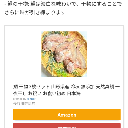
- 鯛の干物: 鯛は淡白な味わいで、干物にすることで
さらに味が引き締まります
鯛 干物 3枚セット 山形県産 冷凍 無添加 天然真鯛 一
夜干し お祝い お食い初め 日本海
created by
Rinker
長谷川鮮魚店
Amazon