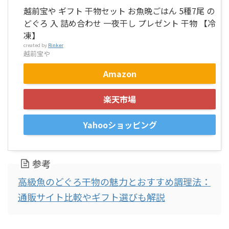
越前宝や ギフト 干物セット お魚晩ごはん 5種7尾 の
どぐろ 入 詰め合わせ 一夜干し プレゼント 干物 【冷
凍】
created by
Rinker
越前宝や
Amazon
楽天市場
Yahooショッピング
参考
高級魚のどぐろ干物の魅力とおすすめ調理法：
通販サイト比較やギフト選びも解説