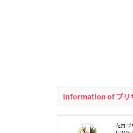
Information of
花由 
LUMI