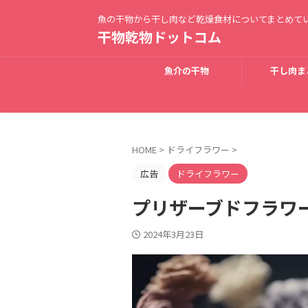
魚の干物から干し肉など乾燥食材についてまとめて
干物乾物ドットコム
魚介の干物
干し肉ま
HOME
>
ドライフラワー
>
広告
ドライフラワー
プリザーブドフラワ
2024年3月23日