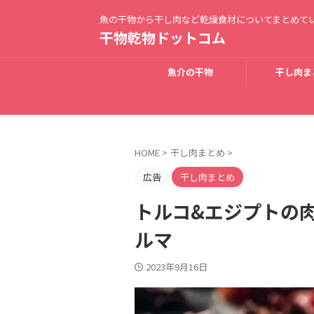
魚の干物から干し肉など乾燥食材についてまとめて
干物乾物ドットコム
魚介の干物
干し肉ま
HOME
>
干し肉まとめ
>
広告
干し肉まとめ
トルコ&エジプトの
ルマ
2023年9月16日