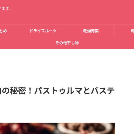
います。
とめ
ドライフルーツ
乾燥野菜
その他干し物
肉の秘密！パストゥルマとバステ