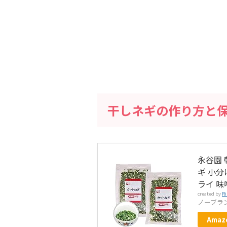
干しネギの作り方と
永谷園 
ギ 小分
ライ 
created by
Ri
ノーブラ
Amaz