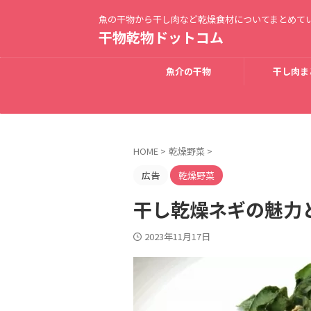
魚の干物から干し肉など乾燥食材についてまとめて
干物乾物ドットコム
魚介の干物
干し肉ま
HOME
>
乾燥野菜
>
広告
乾燥野菜
干し乾燥ネギの魅力
2023年11月17日