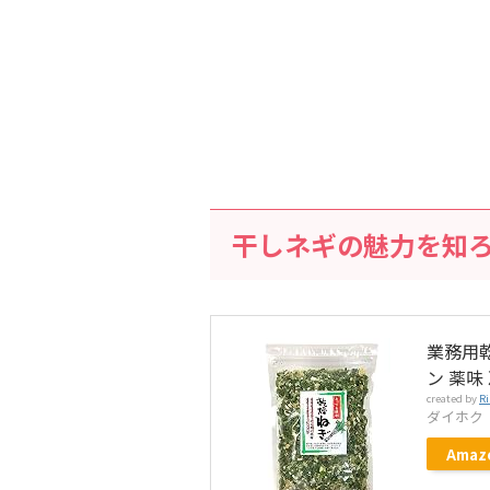
干しネギの魅力を知
業務用乾
ン 薬味
created by
Ri
ダイホク
Amaz