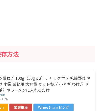
保存方法
乾燥ねぎ 100g（50gｘ2）チャック付き 乾燥野菜 ネ
け 小袋 業務用 大容量 カットねぎ 小ネギ わけぎ ド
味噌汁やラーメンに入れるだけ
nker
ンド品
on
楽天市場
Yahooショッピング