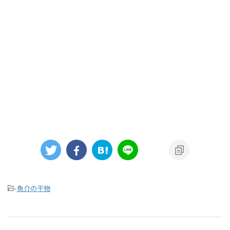
-
魚介の干物