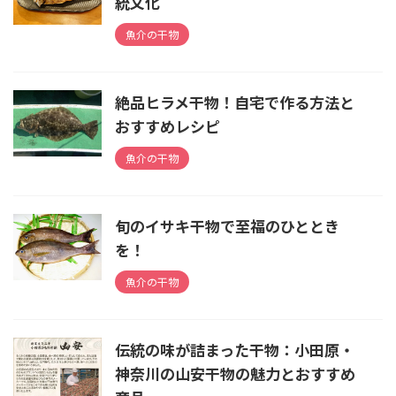
統文化
魚介の干物
絶品ヒラメ干物！自宅で作る方法と
おすすめレシピ
魚介の干物
旬のイサキ干物で至福のひととき
を！
魚介の干物
伝統の味が詰まった干物：小田原・
神奈川の山安干物の魅力とおすすめ