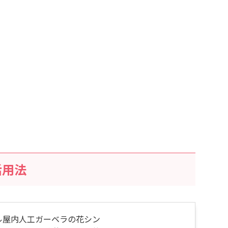
活用法
スホテル屋内人工ガーベラの花シン