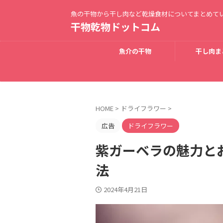
魚の干物から干し肉など乾燥食材についてまとめて
干物乾物ドットコム
魚介の干物
干し肉ま
HOME
>
ドライフラワー
>
広告
ドライフラワー
紫ガーベラの魅力と
法
2024年4月21日