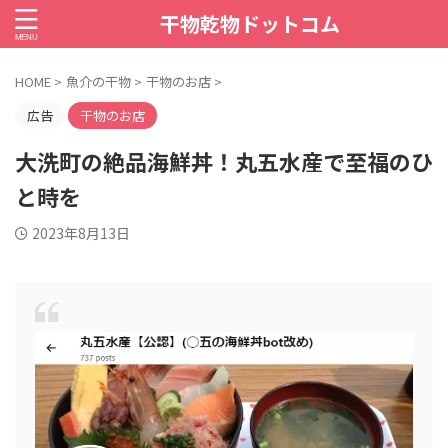
干物乾物ドットコム
HOME
>
魚介の干物
>
干物のお店
>
広告
干物のお店
大洗町の絶品海鮮丼！丸五水産で至福のひ
と時を
2023年8月13日