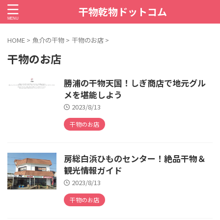
干物乾物ドットコム
HOME
>
魚介の干物
>
干物のお店
>
干物のお店
勝浦の干物天国！しぎ商店で地元グル
メを堪能しよう
2023/8/13
干物のお店
房総白浜ひものセンター！絶品干物＆
観光情報ガイド
2023/8/13
干物のお店