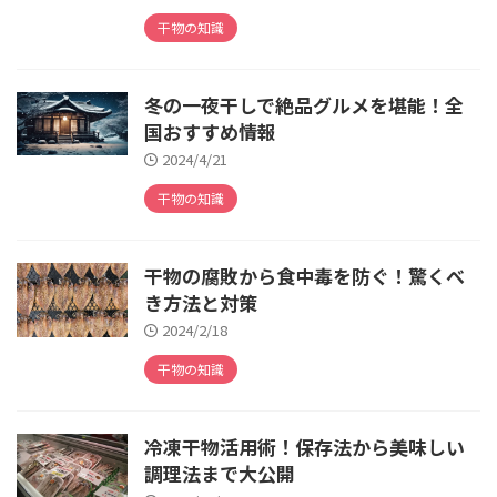
干物の知識
冬の一夜干しで絶品グルメを堪能！全
国おすすめ情報
2024/4/21
干物の知識
干物の腐敗から食中毒を防ぐ！驚くべ
き方法と対策
2024/2/18
干物の知識
冷凍干物活用術！保存法から美味しい
調理法まで大公開