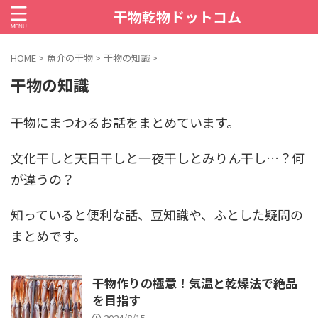
干物乾物ドットコム
HOME
>
魚介の干物
>
干物の知識
>
干物の知識
干物にまつわるお話をまとめています。
文化干しと天日干しと一夜干しとみりん干し…？何
が違うの？
知っていると便利な話、豆知識や、ふとした疑問の
まとめです。
干物作りの極意！気温と乾燥法で絶品
を目指す
2024/8/15