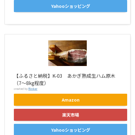
Yahooショッピング
【ふるさと納税】K-03 あかぎ熟成生ハム原木
（7〜8kg程度）
created by
Rinker
Amazon
楽天市場
Yahooショッピング